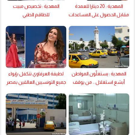
المهدية : 20 دينارا للعمدة
المهدية : تخصيص مبيت
مقابل الحصول على المساعدات
للطاقم الطبي
الاجتماعية !
المهدية : يستغلّون المواطن
لطيفة العرفاوي تتكفل بإيواء
أبشع استغلال .. من يوقف
جميع التونسيين العالقين بمصر
هؤلاء ؟
في فندق