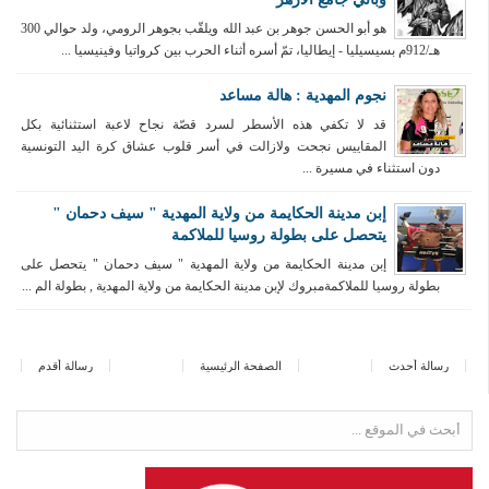
هو أبو الحسن جوهر بن عبد الله ويلقّب بجوهر الرومي، ولد حوالي 300
هـ/912م بسيسيليا - إيطاليا، تمّ أسره أثناء الحرب بين كرواتيا وفينيسيا ...
نجوم المهدية : هالة مساعد
قد لا تكفي هذه الأسطر لسرد قصّة نجاح لاعبة استثنائية بكل
المقاييس نجحت ولازالت في أسر قلوب عشاق كرة اليد التونسية
دون استثناء في مسيرة ...
إبن مدينة الحكايمة من ولاية المهدية " سيف دحمان "
يتحصل على بطولة روسيا للملاكمة
إبن مدينة الحكايمة من ولاية المهدية " سيف دحمان " يتحصل على
بطولة روسيا للملاكمةمبروك لإبن مدينة الحكايمة من ولاية المهدية , بطولة الم ...
رسالة أحدث
الصفحة الرئيسية
رسالة أقدم