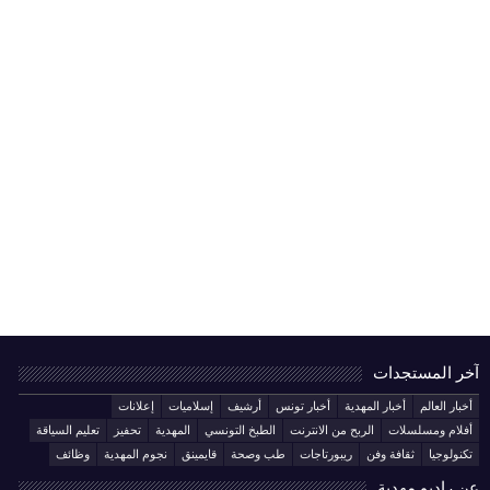
آخر المستجدات
أخبار العالم
أخبار المهدية
أخبار تونس
أرشيف
إسلاميات
إعلانات
أفلام ومسلسلات
الربح من الانترنت
الطبخ التونسي
المهدية
تحفيز
تعليم السياقة
تكنولوجيا
ثقافة وفن
ريبورتاجات
طب وصحة
قايمينق
نجوم المهدية
وظائف
عن راديو مهدية